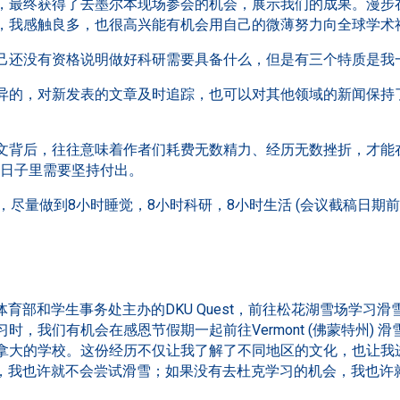
，最终获得了去墨尔本现场参会的机会，展示我们的成果。漫步
，我感触良多，也很高兴能有机会用自己的微薄努力向全球学术社
己还没有资格说明做好科研需要具备什么，但是有三个特质是我
新月异的，对新发表的文章及时追踪，也可以对其他领域的新闻保
的论文背后，往往意味着作者们耗费无数精力、经历无数挫折，才
”的日子里需要坚持付出。
中，尽量做到8小时睡觉，8小时科研，8小时生活 (会议截稿日期
体育部和学生事务处主办的DKU Quest，前往松花湖雪场学习
时，我们有机会在感恩节假期一起前往Vermont (佛蒙特州) 
拿大的学校。这份经历不仅让我了解了不同地区的文化，也让我
动，我也许就不会尝试滑雪；如果没有去杜克学习的机会，我也许